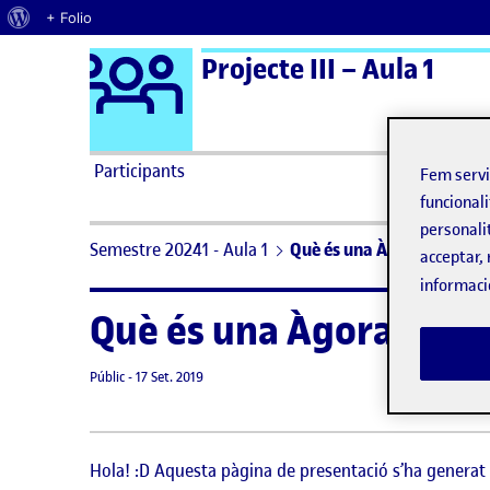
Quant al WordPress
+ Folio
Logo Ágora
Projecte III – Aula 1
Saltar al contingut
Participants
Fem serv
funcionali
personali
Semestre 20241 - Aula 1
Què és una Àgora?
acceptar, 
informaci
Què és una Àgora?
Visibilitat:
Data de publicació
8 setembre, 2021 3:32 pm
Públic
-
17 Set. 2019
Hola! :D Aquesta pàgina de presentació s’ha genera