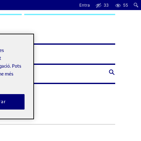
Entra
33
55
uda
les
t
gació. Pots
-ne més
rar