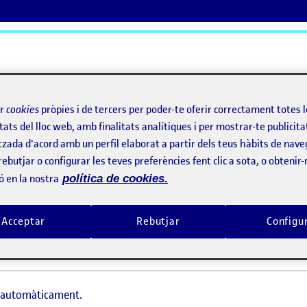
ActiFolios
Aj
ir
cookies
pròpies i de tercers per poder-te oferir correctament totes 
tats del lloc web, amb finalitats analítiques i per mostrar-te publicita
tzada d'acord amb un perfil elaborat a partir dels teus hàbits de nave
rebutjar o configurar les teves preferències fent clic a sota, o obtenir
ó en la nostra
política de cookies.
Acceptar
Rebutjar
Configu
t automàticament.