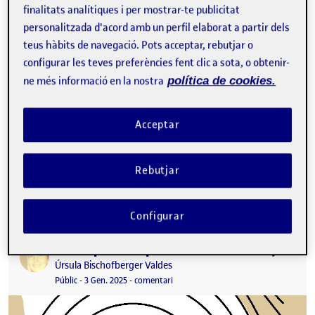
finalitats analítiques i per mostrar-te publicitat
personalitzada d'acord amb un perfil elaborat a partir dels
teus hàbits de navegació. Pots acceptar, rebutjar o
configurar les teves preferències fent clic a sota, o obtenir-
ne més informació en la nostra
política de cookies.
Acceptar
¡Todas mis obras llorando a la vez! ¡Buaaaaaaaa quiero volver al
Rebutjar
Folio de la UOC! Buaaaaaaaaaa, fuera estoy tan fea…
Buaaaaaaaaaaa nadie…
Configurar
Notas para «explorando el terreno», Paloma Blanco
Publicat per
Publicat per
Úrsula Bischofberger Valdes
Visibilitat:
Data de publicació
3 gener, 2025 8:52 pm
el Notas para «explorando el terreno
Públic
-
3 Gen. 2025
-
comentari