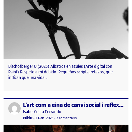
Bischofberger U (2025) Albatros en azules (Arte digital con
Paint) Respeto a mí debido. Pequeños scripts, retazos, que
indican que una vida…
L’art com a eina de canvi social i reflexió crítica
Publicat per
Publicat per
Isabel Costa Ferrando
Visibilitat:
Data de publicació
3 gener, 2025 11:39 pm
a L’art com a eina de canvi social i re
Públic
-
2 Gen. 2025
-
2 comentaris