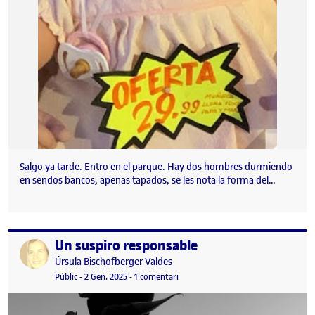
Salgo ya tarde. Entro en el parque. Hay dos hombres durmiendo
en sendos bancos, apenas tapados, se les nota la forma del…
Un suspiro responsable
Publicat per
Publicat per
Úrsula Bischofberger Valdes
Visibilitat:
Data de publicació
1 març, 2025 9:58 pm
a Un suspiro responsable
Públic
-
2 Gen. 2025
-
1 comentari