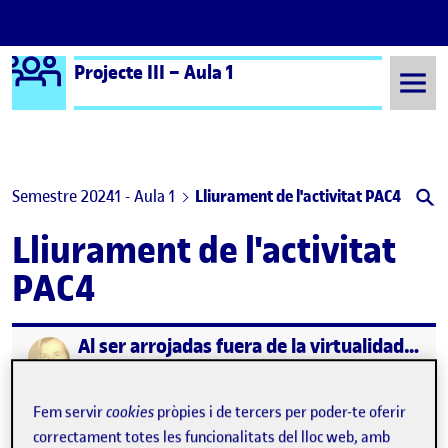
Logo Ágora
Projecte III – Aula 1
Saltar al contingut
Semestre 20241 - Aula 1
Lliurament de l'activitat PAC4
Lliurament de l'activitat
PAC4
Al ser arrojadas fuera de la virtualidad, ¿pierden las obras el aura que tienen en el espacio digital?
Publicat per
Publicat per
Úrsula Bischofberger Valdes
Visibilitat:
Data de publicació
3 gener, 2025 10:01 pm
el Al ser arrojadas fuera de la virtuali
Públic
-
3 Gen. 2025
-
comentari
Fem servir
cookies
pròpies i de tercers per poder-te oferir
correctament totes les funcionalitats del lloc web, amb