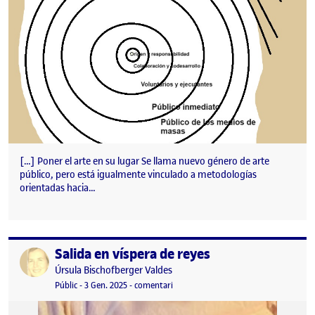
[…] Poner el arte en su lugar Se llama nuevo género de arte
público, pero está igualmente vinculado a metodologías
orientadas hacia…
Salida en víspera de reyes
Publicat per
Publicat per
Úrsula Bischofberger Valdes
Visibilitat:
Data de publicació
3 gener, 2025 10:00 am
el Salida en víspera de reyes
Públic
-
3 Gen. 2025
-
comentari