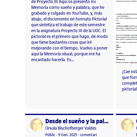
de Proyecto III Aquí os presento mi
Memoria como sueño y palabra, que he
grabado y colgado en YouTube, y, más
abajo, el documento en formato Pictorial
que sintetiza el trabajo de este semestre
en la asignatura Proyecto III de la UOC. El
pictorial es el primero que hago, de modo
que tiene bastantes cosas que iré
mejorando con el tiempo. Vuelvo a poner
aquí la Memoria visual, porque me ha
encantado hacerla. Es…
¡Cae vo
que for
complet
pictori
Desde el sueño y la palabra: MEMORIA VISUAL
Publicat per
Publicat 
Publicat per
Úrsula Bischofberger Valdes
Visibilitat:
Data de publicació
9 gener, 2025 3:21 pm
el Desde el sueño y la 
Públic
-
9 Gen. 2025
-
comentari