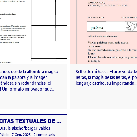
lando, desde la alfombra mágica
Selfie de mi hacer. El arte verdade
man la palabra y la imagen
letras, la magia de las letras, el p
ándose sin redundancias, el
lenguaje escrito, su importancia.
al! Un formato innovador que…
CITAS TEXTUALES DE SIMONE DE BEAUVOIR en la memoria visual de un proyecto
per
Publicat per
Úrsula Bischofberger Valdes
palabra: MEMORIA VISUAL
Visibilitat:
Data de publicació
8 gener, 2025 4:05 pm
a CITAS TEXTUALES DE SIMONE DE BEAUVOIR en la
Públic
-
7 Gen. 2025
-
2 comentaris