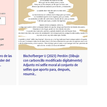
ro de las
Bischofberger U (2023) Perdón (Dibujo
oder del
con carboncillo modificado digitalmente)
…
Adjunto mi selfie moral al conjunto de
selfies que aporto para, después,
resumir…
 memoria visual de un proyecto