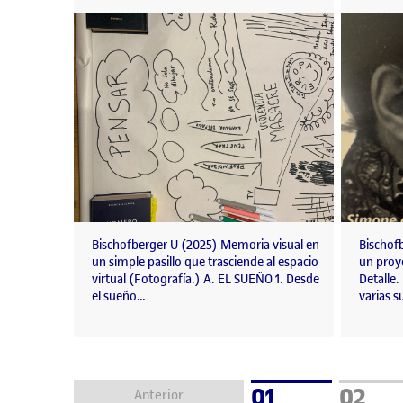
Bischofberger U (2025) Memoria visual en
Bischof
un simple pasillo que trasciende al espacio
un proye
virtual (Fotografía.) A. EL SUEÑO 1. Desde
Detalle.
el sueño…
varias 
Pàgina
Pàgin
01
02
Anterior