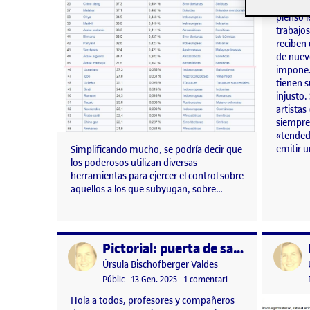
trabajo 
pienso l
trabajo
reciben
de nuev
impone. 
tienen s
injusto.
artistas
siempre 
«tendede
emitir 
Simplificando mucho, se podría decir que
los poderosos utilizan diversas
herramientas para ejercer el control sobre
aquellos a los que subyugan, sobre…
Pictorial: puerta de salida y entrada al TFG
Publicat per
Publicat 
Publicat per
Úrsula Bischofberger Valdes
Visibilitat:
Data de publicació
13 gener, 2025 3:08 pm
a Pictorial: puerta de 
Públic
-
13 Gen. 2025
-
1 comentari
Hola a todos, profesores y compañeros