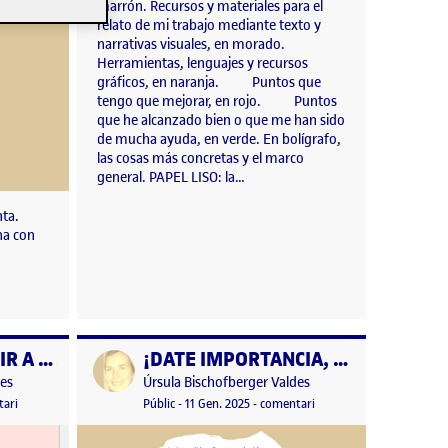
marrón. Recursos y materiales para el
relato de mi trabajo mediante texto y
narrativas visuales, en morado.
Herramientas, lenguajes y recursos
gráficos, en naranja. Puntos que
tengo que mejorar, en rojo. Puntos
que he alcanzado bien o que me han sido
de mucha ayuda, en verde. En bolígrafo,
las cosas más concretas y el marco
general. PAPEL LISO: la…
nta.
na con
COMPRENDER ES IR A LA PALOMA y otras pautas para el arte verdadero de las letras, llamado «lectoescritura».
¡DATE IMPORTANCIA, imbécil!
Publicat per
Publicat per
des
Úrsula Bischofberger Valdes
xpresivo
, 2025 10:27 pm
el COMPRENDER ES IR A LA PALOMA y otras pautas para el arte verdadero de las l
Visibilitat:
Data de publicació
25 novembre, 2025 10:11 pm
el ¡DATE IMPORTANCIA, i
ari
Públic
-
11 Gen. 2025
-
comentari