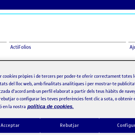
ActiFolios
Aj
des
ir
cookies
pròpies i de tercers per poder-te oferir correctament totes 
Valdes
tats del lloc web, amb finalitats analítiques i per mostrar-te publicita
tzada d'acord amb un perfil elaborat a partir dels teus hàbits de nave
rebutjar o configurar les teves preferències fent clic a sota, o obtenir
Diez TIPS que ayudan a recibir una evaluación en arte
per
Publicat per
ó en la nostra
política de cookies.
Publicat per
Publicat per
Úrsula Bischofberger Valdes
Úrsula Bischofberger Val
dad en el terreno de la comunicación
Visibilitat:
Data de publicació
17 gener, 2025 12:25 am
el Diez TIPS que ayudan a recibir una evaluación en 
Visibilitat:
Data de publicació
16 gener
Públic
-
16 Gen. 2025
-
comentari
Públic
-
14 Gen. 2025
-
comen
Acceptar
Rebutjar
Configu
berger U (2023) Devolver la
d a mis trabajos (Captura de un