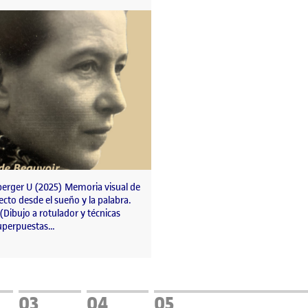
berger U (2025) Memoria visual de
cto desde el sueño y la palabra.
 (Dibujo a rotulador y técnicas
superpuestas…
a
Pàgina
Pàgina
Pàgina
03
04
05