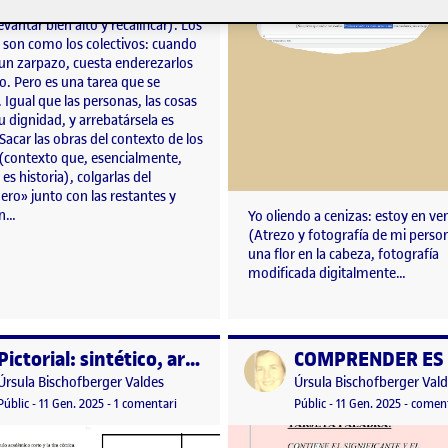
vídeográfico descalificado que
evantar bien alto y recalificar). Los
s son como los colectivos: cuando
 un zarpazo, cuesta enderezarlos
o. Pero es una tarea que se
Igual que las personas, las cosas
u dignidad, y arrebatársela es
 Sacar las obras del contexto de los
 (contexto que, esencialmente,
es historia), colgarlas del
ro» junto con las restantes y
un…
Yo oliendo a cenizas: estoy en ve
(Atrezo y fotografía de mi perso
una flor en la cabeza, fotografía
modificada digitalmente…
Pictorial: sintético, argumentativo, académico, expresivo
per
Publicat per
Publicat per
Publicat per
Úrsula Bischofberger Valdes
Úrsula Bischofberger Val
salida y entrada al TFG
Visibilitat:
Data de publicació
14 gener, 2025 2:08 am
a Pictorial: sintético, argumentativo, académico, e
Visibilitat:
Data de publicació
11 gener
Públic
-
11 Gen. 2025
-
1 comentari
Públic
-
11 Gen. 2025
-
coment