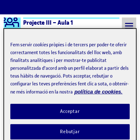
Logo Ágora
Projecte III – Aula 1
Saltar al contingut
Fem servir
cookies
pròpies i de tercers per poder-te oferir
correctament totes les funcionalitats del lloc web, amb
finalitats analítiques i per mostrar-te publicitat
Semestre 20241 - Aula 1
Como siempre buena
personalitzada d'acord amb un perfil elaborat a partir dels
Como siempre buena
teus hàbits de navegació. Pots acceptar, rebutjar o
configurar les teves preferències fent clic a sota, o obtenir-
ne més informació en la nostra
política de cookies.
¡DATE IMPORTANCIA, imbécil!
Publicat per
Publicat per
Úrsula Bischofberger Valdes
Visibilitat:
Data de publicació
25 novembre, 2025 10:11 pm
el ¡DATE IMPORTANCIA, imbécil!
Públic
-
11 Gen. 2025
-
comentari
Acceptar
Rebutjar