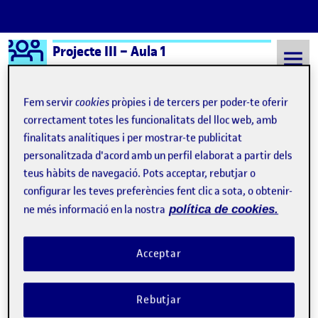
Logo Ágora
Projecte III – Aula 1
Saltar al contingut
Fem servir
cookies
pròpies i de tercers per poder-te oferir
correctament totes les funcionalitats del lloc web, amb
finalitats analítiques i per mostrar-te publicitat
Semestre 20241 - Aula 1
Bischofberger U (2023) Perdón
personalitzada d'acord amb un perfil elaborat a partir dels
Bischofberger U (2023)
teus hàbits de navegació. Pots acceptar, rebutjar o
configurar les teves preferències fent clic a sota, o obtenir-
Perdón
ne més informació en la nostra
política de cookies.
¡DATE IMPORTANCIA, imbécil!
Publicat per
Acceptar
Publicat per
Úrsula Bischofberger Valdes
Visibilitat:
Data de publicació
25 novembre, 2025 10:11 pm
el ¡DATE IMPORTANCIA, imbécil!
Públic
-
11 Gen. 2025
-
comentari
Rebutjar