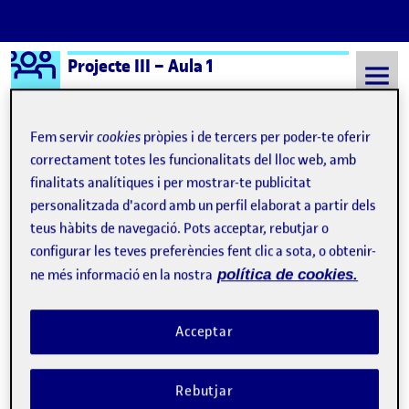
Logo Ágora
Projecte III – Aula 1
Saltar al contingut
Fem servir
cookies
pròpies i de tercers per poder-te oferir
correctament totes les funcionalitats del lloc web, amb
Semestre 20241 - Aula 1
Bischofberger U (2025) Hoja seca muerta a los pies de una puerta
finalitats analítiques i per mostrar-te publicitat
personalitzada d'acord amb un perfil elaborat a partir dels
Bischofberger U (2025)
teus hàbits de navegació. Pots acceptar, rebutjar o
Hoja seca muerta a los
configurar les teves preferències fent clic a sota, o obtenir-
ne més informació en la nostra
política de cookies.
pies de una puerta
Acceptar
Pictorial: sintético, argumentativo, académico, expresivo
Publicat per
Publicat per
Úrsula Bischofberger Valdes
Rebutjar
Visibilitat:
Data de publicació
14 gener, 2025 2:08 am
a Pictorial: sintético, argumentativ
Públic
-
11 Gen. 2025
-
1 comentari