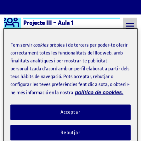
Logo Ágora
Projecte III – Aula 1
Saltar al contingut
Fem servir
cookies
pròpies i de tercers per poder-te oferir
correctament totes les funcionalitats del lloc web, amb
finalitats analítiques i per mostrar-te publicitat
Semestre 20241 - Aula 1
Puerta Filomena
personalitzada d'acord amb un perfil elaborat a partir dels
Puerta Filomena
teus hàbits de navegació. Pots acceptar, rebutjar o
configurar les teves preferències fent clic a sota, o obtenir-
ne més informació en la nostra
política de cookies.
Pictorial: sintético, argumentativo, académico, expresivo
Publicat per
Publicat per
Úrsula Bischofberger Valdes
Visibilitat:
Data de publicació
14 gener, 2025 2:08 am
a Pictorial: sintético, argumentativ
Públic
-
11 Gen. 2025
-
1 comentari
Acceptar
Rebutjar