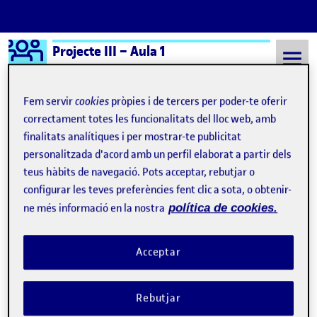
Logo Ágora
Projecte III – Aula 1
Saltar al contingut
Fem servir
cookies
pròpies i de tercers per poder-te oferir
correctament totes les funcionalitats del lloc web, amb
finalitats analítiques i per mostrar-te publicitat
Semestre 20241 - Aula 1
Residuos que no miramos
personalitzada d'acord amb un perfil elaborat a partir dels
Residuos que no miramos
teus hàbits de navegació. Pots acceptar, rebutjar o
configurar les teves preferències fent clic a sota, o obtenir-
ne més informació en la nostra
política de cookies.
Pictorial: sintético, argumentativo, académico, expresivo
Publicat per
Publicat per
Úrsula Bischofberger Valdes
Visibilitat:
Data de publicació
14 gener, 2025 2:08 am
a Pictorial: sintético, argumentativ
Públic
-
11 Gen. 2025
-
1 comentari
Acceptar
Rebutjar