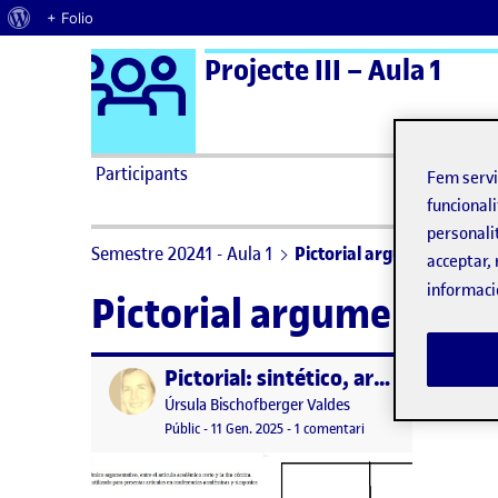
Quant al WordPress
+ Folio
Logo Ágora
Projecte III – Aula 1
Saltar al contingut
Participants
Fem serv
funcionali
personali
Semestre 20241 - Aula 1
Pictorial argumentativo
acceptar, 
informaci
Pictorial argumentati
Pictorial: sintético, argumentativo, académico, expresivo
Publicat per
Publicat per
Úrsula Bischofberger Valdes
Visibilitat:
Data de publicació
14 gener, 2025 2:08 am
a Pictorial: sintético
Públic
-
11 Gen. 2025
-
1 comentari