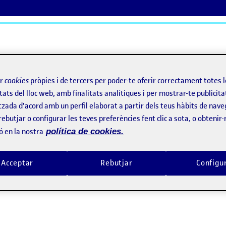
ActiFolios
Aj
ir
cookies
pròpies i de tercers per poder-te oferir correctament totes 
tats del lloc web, amb finalitats analítiques i per mostrar-te publicita
tzada d'acord amb un perfil elaborat a partir dels teus hàbits de nave
rebutjar o configurar les teves preferències fent clic a sota, o obtenir
ó en la nostra
política de cookies.
vo
Acceptar
Rebutjar
Configu
, argumentativo, académico, expresivo