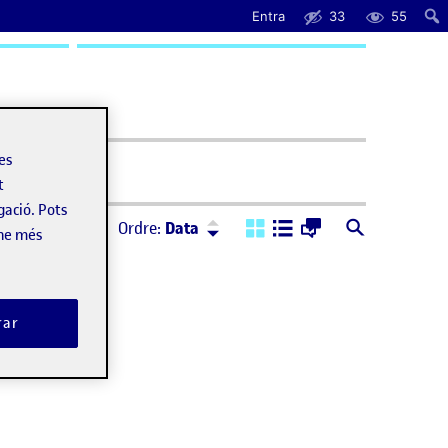
Entra
33
55
uda
les
t
gació. Pots
Ordre:
Descendent
Ordre:
Data
-ne més
rar