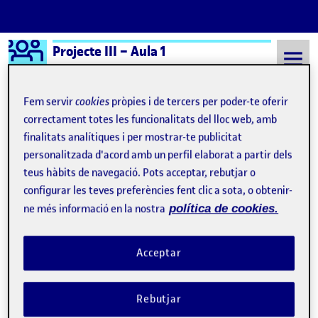
Logo Ágora
Projecte III – Aula 1
Saltar al contingut
Fem servir
cookies
pròpies i de tercers per poder-te oferir
correctament totes les funcionalitats del lloc web, amb
finalitats analítiques i per mostrar-te publicitat
Semestre 20241 - Aula 1
Puerta imaginaria
personalitzada d'acord amb un perfil elaborat a partir dels
Puerta imaginaria
teus hàbits de navegació. Pots acceptar, rebutjar o
configurar les teves preferències fent clic a sota, o obtenir-
ne més informació en la nostra
política de cookies.
Pictorial: sintético, argumentativo, académico, expresivo
Publicat per
Publicat per
Úrsula Bischofberger Valdes
Visibilitat:
Data de publicació
14 gener, 2025 2:08 am
a Pictorial: sintético, argumentativ
Públic
-
11 Gen. 2025
-
1 comentari
Acceptar
Rebutjar