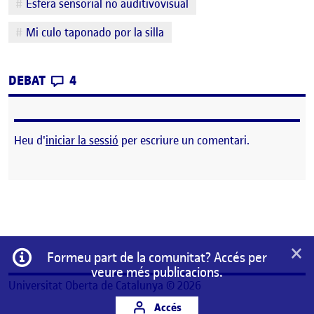
Esfera sensorial no auditivovisual
Mi culo taponado por la silla
CONTRIBUTIONS
EL EL SUJETO DEL SEXO
DEBAT
4
Heu d'
iniciar la sessió
per escriure un comentari.
×
Informació
Formeu part de la comunitat? Accés per
veure més publicacions.
Universitat Oberta de Catalunya © 2026
Accés