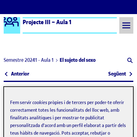
Logo Ágora
Projecte III – Aula 1
Saltar al contingut
Semestre 20241 - Aula 1
El sujeto del sexo
Navegació d'entrades
: Cuaderno de bitácora: EL SEXO VIOLADO y otros
: Apu
Anterior
Següent
El sujeto del sexo
Publicat per
Publicat per
Úrsula Bischofberger Valdes
Fem servir
cookies
pròpies i de tercers per poder-te oferir
Visibilitat:
Data de publicació
20 novembre, 2024 10:52 am
a El sujeto del sexo
Públic
-
26 Oct. 2024
-
4 comentaris
correctament totes les funcionalitats del lloc web, amb
finalitats analítiques i per mostrar-te publicitat
Bischofberger U (2024)
Yo no soy una bola en la cabeza. Mi
personalitzada d'acord amb un perfil elaborat a partir dels
vida no es una silla.
(Sketches blanco y negro)
teus hàbits de navegació. Pots acceptar, rebutjar o