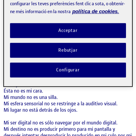
configurar les teves preferències fent clic a sota, o obtenir-
Sketch número 4 de mi trabajo
ne més informació en la nostra
política de cookies.
https://ubischofbergerv.folio.uoc.edu/2024/10/25/sketches-
a-mano-sobre-sexo-en-la-era-digital-repensar-sexualidad-
con-identificacion/
Acceptar
Texto del sketch:
Sketch número 4. Yo no soy una bola en la cabeza. Mi vida
Rebutjar
no es una silla.
Comentarios:
Configurar
Puedo confirmarlo.
No soy una mosca.
Ésta no es mi cara.
Mi mundo no es una silla.
Mi esfera sensorial no se restringe a la auditivo visual.
Mi lugar no está detrás de los ojos.
Mi ser digital no es sólo navegar por el mundo digital.
Mi destino no es producir primero para mi pantalla y
después intentar desproducir lo producido en mi culo por mi