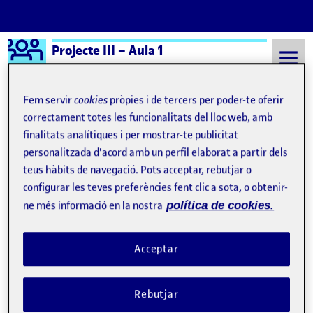
Logo Ágora
Projecte III – Aula 1
Saltar al contingut
Fem servir
cookies
pròpies i de tercers per poder-te oferir
correctament totes les funcionalitats del lloc web, amb
finalitats analítiques i per mostrar-te publicitat
Semestre 20241 - Aula 1
El pene es un encanto
personalitzada d'acord amb un perfil elaborat a partir dels
El pene es un encanto
teus hàbits de navegació. Pots acceptar, rebutjar o
configurar les teves preferències fent clic a sota, o obtenir-
ne més informació en la nostra
política de cookies.
Crítica contundente al psicoanálisis
Publicat per
Publicat per
Úrsula Bischofberger Valdes
Visibilitat:
Data de publicació
17 novembre, 2024 4:36 pm
a Crítica contundente al psicoanálisi
Públic
-
17 Nov. 2024
-
1 comentari
Acceptar
Bischofberger U (2024) Collage de pene erecto (Dibujo digital en
color) Esa otra pseudociencia que hemos heredado de nuestro
Rebutjar
siglo XX, junto con un marxismo que tuvo tantos aciertos y tan
garrafales errores; esa otra pseudociencia que iluminó tantas