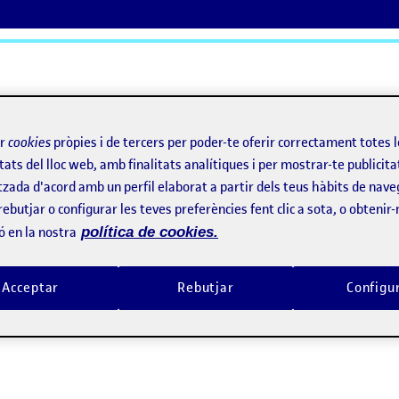
ActiFolios
Aj
ir
cookies
pròpies i de tercers per poder-te oferir correctament totes 
tats del lloc web, amb finalitats analítiques i per mostrar-te publicita
tzada d'acord amb un perfil elaborat a partir dels teus hàbits de nave
rebutjar o configurar les teves preferències fent clic a sota, o obtenir
ó en la nostra
política de cookies.
Acceptar
Rebutjar
Configu
a: propuesta de pantalón LEVIS