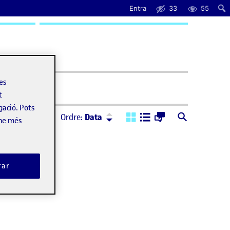
Entra
33
55
uda
les
t
gació. Pots
Ordre:
Descendent
Ordre:
Data
-ne més
rar