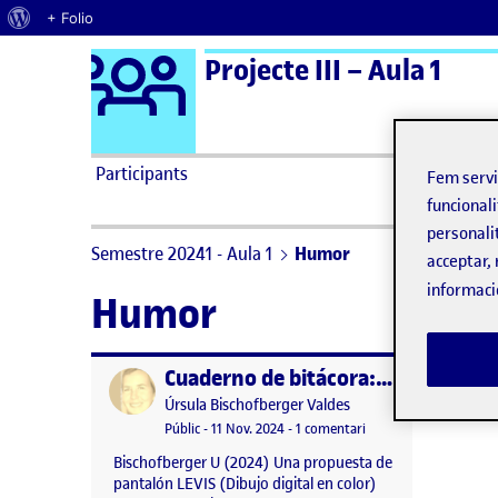
Quant al WordPress
+ Folio
Logo Ágora
Projecte III – Aula 1
Saltar al contingut
Participants
Fem serv
funcionali
personali
Semestre 20241 - Aula 1
Humor
acceptar, 
informaci
Humor
Cuaderno de bitácora: propuesta de pantalón LEVIS
Publicat per
Publicat per
Úrsula Bischofberger Valdes
Visibilitat:
Data de publicació
17 novembre, 2024 2:22 am
a Cuaderno de bitácor
Públic
-
11 Nov. 2024
-
1 comentari
Bischofberger U (2024) Una propuesta de
pantalón LEVIS (Dibujo digital en color)