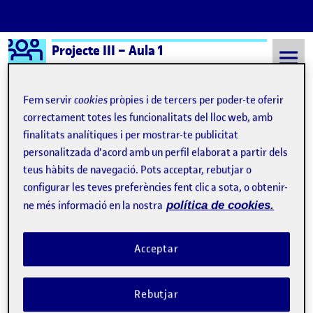
Logo Ágora
Projecte III – Aula 1
Saltar al contingut
Fem servir
cookies
pròpies i de tercers per poder-te oferir
correctament totes les funcionalitats del lloc web, amb
finalitats analítiques i per mostrar-te publicitat
Semestre 20241 - Aula 1
Pena con pene
personalitzada d'acord amb un perfil elaborat a partir dels
Pena con pene
teus hàbits de navegació. Pots acceptar, rebutjar o
configurar les teves preferències fent clic a sota, o obtenir-
ne més informació en la nostra
política de cookies.
Dedo de un pie de la serie B
Publicat per
Publicat per
Úrsula Bischofberger Valdes
Visibilitat:
Data de publicació
a Dedo de un pie de la serie B
Públic
-
20 Nov. 2024
-
2 comentaris
Acceptar
Rebutjar