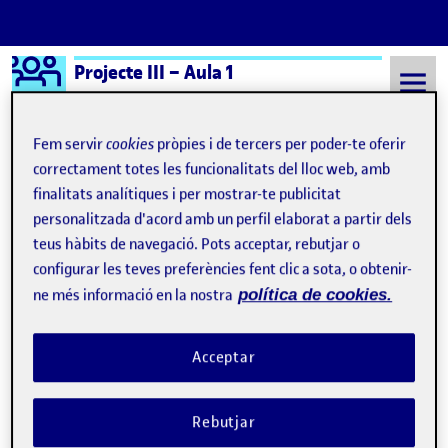
Logo Ágora
Projecte III – Aula 1
Saltar al contingut
Fem servir
cookies
pròpies i de tercers per poder-te oferir
correctament totes les funcionalitats del lloc web, amb
finalitats analítiques i per mostrar-te publicitat
Semestre 20241 - Aula 1
Significado de la canción de Amaral
personalitzada d'acord amb un perfil elaborat a partir dels
Significado de la canción
teus hàbits de navegació. Pots acceptar, rebutjar o
configurar les teves preferències fent clic a sota, o obtenir-
de Amaral
ne més informació en la nostra
política de cookies.
Dedo de un pie de la serie B
Publicat per
Acceptar
Publicat per
Úrsula Bischofberger Valdes
Visibilitat:
Data de publicació
a Dedo de un pie de la serie B
Públic
-
20 Nov. 2024
-
2 comentaris
Rebutjar