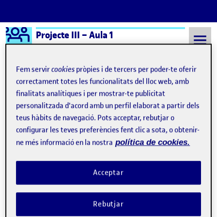
Logo Ágora
Projecte III – Aula 1
Saltar al contingut
Fem servir
cookies
pròpies i de tercers per poder-te oferir
correctament totes les funcionalitats del lloc web, amb
finalitats analítiques i per mostrar-te publicitat
Semestre 20241 - Aula 1
A los siguientes les irá más bien mal
personalitzada d'acord amb un perfil elaborat a partir dels
A los siguientes les irá
teus hàbits de navegació. Pots acceptar, rebutjar o
configurar les teves preferències fent clic a sota, o obtenir-
más bien mal
ne més informació en la nostra
política de cookies.
La biografía como Historia
Publicat per
Acceptar
Publicat per
Úrsula Bischofberger Valdes
Visibilitat:
Data de publicació
9 desembre, 2024 9:43 pm
el La biografía como Historia
Públic
-
9 Des. 2024
-
comentari
Rebutjar
Bischofberger U (2024) Borrador de diagrama sobre la biografía
como Historia humana (Dibujo en A3 con lápices, rotuladores y