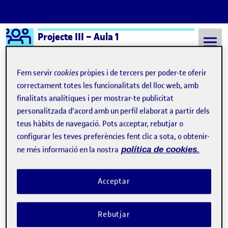
Logo Ágora
Projecte III – Aula 1
Saltar al contingut
Fem servir
cookies
pròpies i de tercers per poder-te oferir
correctament totes les funcionalitats del lloc web, amb
finalitats analítiques i per mostrar-te publicitat
Semestre 20241 - Aula 1
Género como sustantivación engañosa
personalitzada d'acord amb un perfil elaborat a partir dels
Género como
teus hàbits de navegació. Pots acceptar, rebutjar o
configurar les teves preferències fent clic a sota, o obtenir-
sustantivación engañosa
ne més informació en la nostra
política de cookies.
La biografía como Historia
Publicat per
Acceptar
Publicat per
Úrsula Bischofberger Valdes
Visibilitat:
Data de publicació
9 desembre, 2024 9:43 pm
el La biografía como Historia
Públic
-
9 Des. 2024
-
comentari
Rebutjar
Bischofberger U (2024) Borrador de diagrama sobre la biografía
como Historia humana (Dibujo en A3 con lápices, rotuladores y