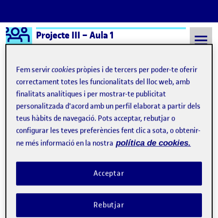
Logo Ágora
Projecte III – Aula 1
Saltar al contingut
Fem servir
cookies
pròpies i de tercers per poder-te oferir
correctament totes les funcionalitats del lloc web, amb
finalitats analítiques i per mostrar-te publicitat
Semestre 20241 - Aula 1
Apasionado lector de mi ser
personalitzada d'acord amb un perfil elaborat a partir dels
Apasionado lector de mi
teus hàbits de navegació. Pots acceptar, rebutjar o
configurar les teves preferències fent clic a sota, o obtenir-
ser
ne més informació en la nostra
política de cookies.
La biografía como Historia
Publicat per
Acceptar
Publicat per
Úrsula Bischofberger Valdes
Visibilitat:
Data de publicació
9 desembre, 2024 9:43 pm
el La biografía como Historia
Públic
-
9 Des. 2024
-
comentari
Rebutjar
Bischofberger U (2024) Borrador de diagrama sobre la biografía
como Historia humana (Dibujo en A3 con lápices, rotuladores y