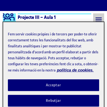
Logo Ágora
Projecte III – Aula 1
Saltar al contingut
Fem servir
cookies
pròpies i de tercers per poder-te oferir
correctament totes les funcionalitats del lloc web, amb
finalitats analítiques i per mostrar-te publicitat
Semestre 20241 - Aula 1
La gente del metro de Madrid que soy
personalitzada d'acord amb un perfil elaborat a partir dels
La gente del metro de
teus hàbits de navegació. Pots acceptar, rebutjar o
configurar les teves preferències fent clic a sota, o obtenir-
Madrid que soy
ne més informació en la nostra
política de cookies.
La biografía como Historia
Publicat per
Acceptar
Publicat per
Úrsula Bischofberger Valdes
Visibilitat:
Data de publicació
9 desembre, 2024 9:43 pm
el La biografía como Historia
Públic
-
9 Des. 2024
-
comentari
Rebutjar
Bischofberger U (2024) Borrador de diagrama sobre la biografía
como Historia humana (Dibujo en A3 con lápices, rotuladores y