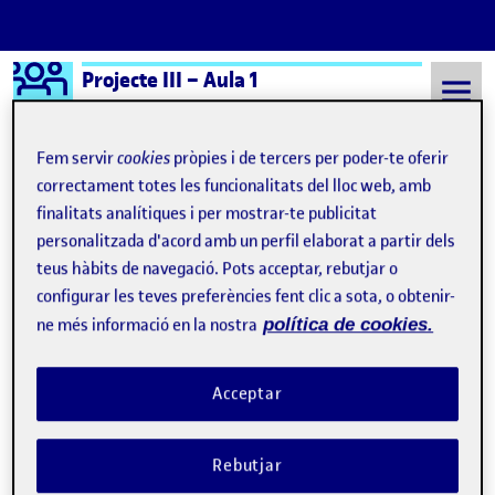
Logo Ágora
Projecte III – Aula 1
Saltar al contingut
Fem servir
cookies
pròpies i de tercers per poder-te oferir
correctament totes les funcionalitats del lloc web, amb
finalitats analítiques i per mostrar-te publicitat
Semestre 20241 - Aula 1
Tetillas que se caen
personalitzada d'acord amb un perfil elaborat a partir dels
Tetillas que se caen
teus hàbits de navegació. Pots acceptar, rebutjar o
configurar les teves preferències fent clic a sota, o obtenir-
ne més informació en la nostra
política de cookies.
La biografía como Historia
Publicat per
Publicat per
Úrsula Bischofberger Valdes
Visibilitat:
Data de publicació
9 desembre, 2024 9:43 pm
el La biografía como Historia
Públic
-
9 Des. 2024
-
comentari
Acceptar
Bischofberger U (2024) Borrador de diagrama sobre la biografía
como Historia humana (Dibujo en A3 con lápices, rotuladores y
Rebutjar
ceras.) Yo te quiero, pero la única «realidad radical» que conozco
desde mi conciencia soy yo misma, decía más o menos