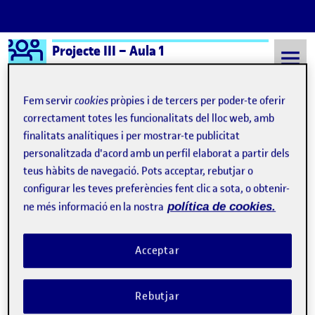
Logo Ágora
Projecte III – Aula 1
Saltar al contingut
Fem servir
cookies
pròpies i de tercers per poder-te oferir
correctament totes les funcionalitats del lloc web, amb
finalitats analítiques i per mostrar-te publicitat
Semestre 20241 - Aula 1
Los siguientes se las apañarán
personalitzada d'acord amb un perfil elaborat a partir dels
Los siguientes se las
teus hàbits de navegació. Pots acceptar, rebutjar o
configurar les teves preferències fent clic a sota, o obtenir-
apañarán
ne més informació en la nostra
política de cookies.
La biografía como Historia
Publicat per
Acceptar
Publicat per
Úrsula Bischofberger Valdes
Visibilitat:
Data de publicació
9 desembre, 2024 9:43 pm
el La biografía como Historia
Públic
-
9 Des. 2024
-
comentari
Rebutjar
Bischofberger U (2024) Borrador de diagrama sobre la biografía
como Historia humana (Dibujo en A3 con lápices, rotuladores y